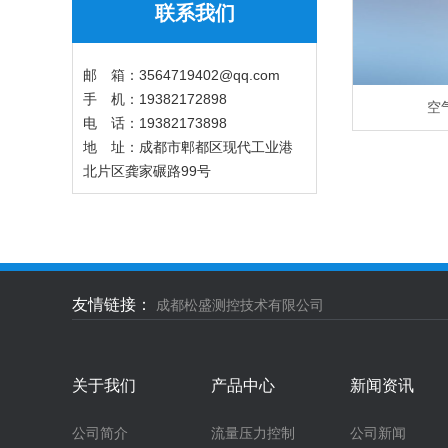
联系我们
邮 箱：3564719402@qq.com ​
手 机：19382172898
空
电 话：19382173898
地 址：成都市郫都区现代工业港
北片区龚家碾路99号
友情链接：
成都松盛测控技术有限公司
关于我们
产品中心
新闻资讯
公司简介
流量压力控制
公司新闻