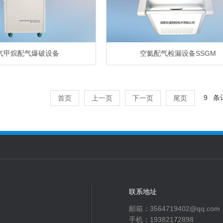
气甲烷配气爆破设备
空氦配气检漏设备SSGM
条
首页
上一页
下一页
尾页
联系地址
邮箱：3564719402@qq.com
手机：19382172898